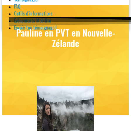
FAQ
Outils d’informations
Évènements Mobilité
Envoie ton témoignage !
Pauline en PVT en Nouvelle-
Zélande