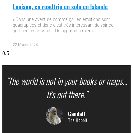
Louison, en roadtrip en solo en Islande
« Dans une aventure comme ça, les émotions sont
quadruplées et donc c’est très intéressant de voir ce
qu’il peut en ressortir. On apprend à mieux
22 février 2024
"The world is not in your books or maps...
It's out there."
Gandalf
The Hobbit