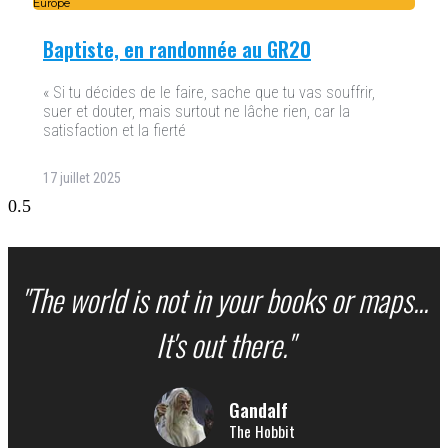
Europe
Baptiste, en randonnée au GR20
« Si tu décides de le faire, sache que tu vas souffrir,
suer et douter, mais surtout ne lâche rien, car la
satisfaction et la fierté
17 juillet 2025
"The world is not in your books or maps...
It's out there."
Gandalf
The Hobbit