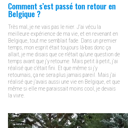
Comment s’est passé ton retour en
Belgique ?
Très mal, je ne vais pas le nier. J’ai vécu la
meilleure expérience de ma vie, et en revenant en
Belgique, tout me semblait fade. Dans un premier
temps, mon esprit était toujours là-bas donc ça
allait, je me disais que ce n’était qu’une question de
temps avant que j’y retourne. Mais petit à petit, j’ai
réalisé que c’était fini. Et que même si j’y
retournais, ça ne sera plus jamais pareil. Mais j’ai
réalisé que j’avais aussi une vie en Belgique, et que
même si elle me paraissait moins cool, je devais
la vivre.