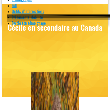
FAQ
Outils d’informations
Évènements Mobilité
Envoie ton témoignage !
Cécile en secondaire au Canada