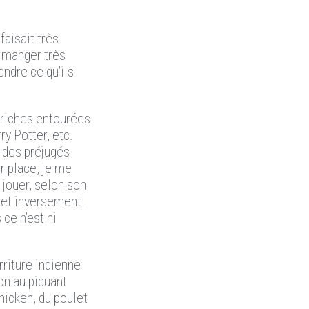
faisait très
: manger très
ndre ce qu’ils
s riches entourées
ry Potter, etc.
e des préjugés
r place, je me
 jouer, selon son
 et inversement.
 ce n’est ni
urriture indienne
on au piquant
hicken, du poulet