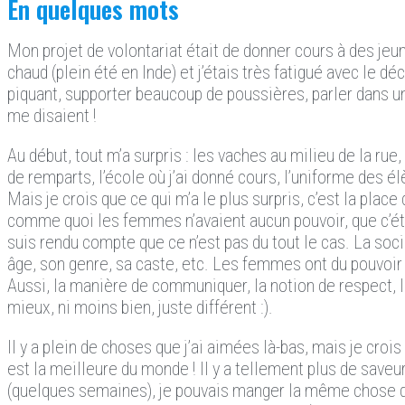
En quelques mots
Mon projet de volontariat était de donner cours à des jeun
chaud (plein été en Inde) et j’étais très fatigué avec le d
piquant, supporter beaucoup de poussières, parler dans un
me disaient !
Au début, tout m’a surpris : les vaches au milieu de la r
de remparts, l’école où j’ai donné cours, l’uniforme des é
Mais je crois que ce qui m’a le plus surpris, c’est la place
comme quoi les femmes n’avaient aucun pouvoir, que c’éta
suis rendu compte que ce n’est pas du tout le cas. La socié
âge, son genre, sa caste, etc. Les femmes ont du pouvoir
Aussi, la manière de communiquer, la notion de respect, la 
mieux, ni moins bien, juste différent :).
Il y a plein de choses que j’ai aimées là-bas, mais je crois 
est la meilleure du monde ! Il y a tellement plus de saveu
(quelques semaines), je pouvais manger la même chose que