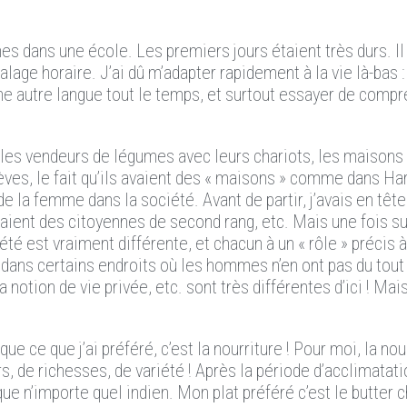
es dans une école. Les premiers jours étaient très durs. Il 
écalage horaire. J’ai dû m’adapter rapidement à la vie là-bas 
e autre langue tout le temps, et surtout essayer de compre
ue, les vendeurs de légumes avec leurs chariots, les maison
lèves, le fait qu’ils avaient des « maisons » comme dans Har
 de la femme dans la société. Avant de partir, j’avais en têt
ient des citoyennes de second rang, etc. Mais une fois su
té est vraiment différente, et chacun à un « rôle » précis à
 dans certains endroits où les hommes n’en ont pas du tout
notion de vie privée, etc. sont très différentes d’ici ! Mais
que ce que j’ai préféré, c’est la nourriture ! Pour moi, la no
rs, de richesses, de variété ! Après la période d’acclimatati
 n’importe quel indien. Mon plat préféré c’est le butter c