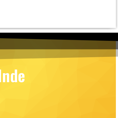
’Inde