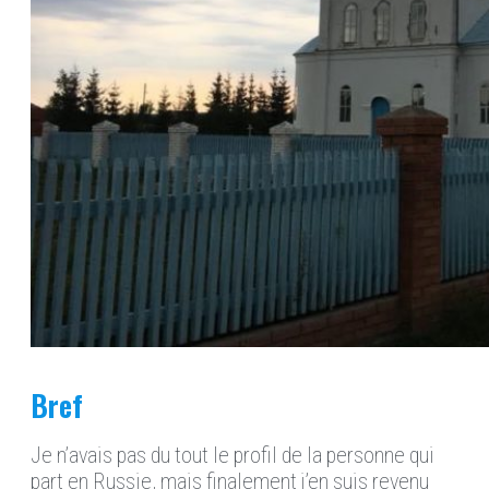
Bref
Je n
’avais pas du tout le profil de la personne
qui
par
t en Russie,
mais finalement j’en suis revenu