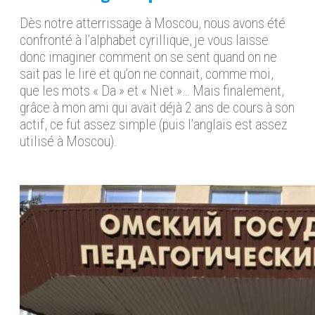
Dès notre atterrissage à Moscou, nous avons été
confronté
à l’alphabet
cyrillique, je vous laisse
donc imaginer
comment on se sent quand on ne
sait pas le lire et qu’on ne connait, comme moi,
que
les mots
« Da » et « Niet »…
Mais finalement
,
grâce à mon ami qui avait déjà 2 ans de cours à son
actif,
ce
f
ut
assez simple (puis l’
a
nglais est assez
utilisé à Moscou).