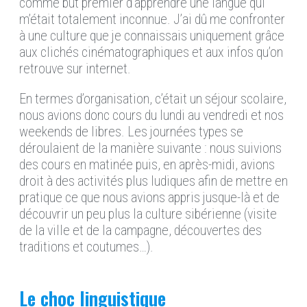
comme but premier d’apprendre une langue qui
m’était totalement inconnue.
J’ai dû m
e confronter
à une culture
que je connaissais uniquement
grâce
aux clichés cinématographiques et
aux infos qu’on
retrouve sur internet.
En termes d’organisation, c’était un séjour scolaire,
nous avions donc
cours du lundi au vendredi et
nos
weekends
de
libres. Les journées types se
déroulaient de la manière suivante : nous suivions
des cours en matinée puis, en après-midi, avions
droit à des activités plus ludiques afin d
e mettre en
pratique
ce qu
e nous avions
appris
jusque-là
et de
découvrir
un peu plus la culture sibérienne
(visite
de la ville et de la campagne, découvertes des
traditions et coutumes…)
.
Le choc linguistique