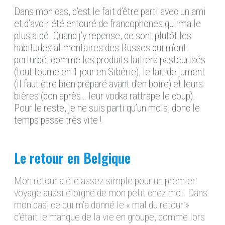
Dans mon cas,
c’est le fait d’être
parti avec un ami
et d’avoir été entouré de francophones qui
m’a
le
plus aidé
. Quand j’y repense, ce sont
plutôt les
habitudes alimentaires des Russes qui m’ont
perturbé, comme l
es produits laitiers pasteurisés
(tout tourne en 1 jour
en Sibérie
),
le lait de jument
(il faut être bien préparé avant d’en boire) et leurs
bières (bon après… leur vodka rattrape le coup).
Pour le reste, je ne suis parti qu’un mois, donc le
temps passe très vite !
Le retour en Belgique
Mon retour a été a
ssez simple pour un premier
voyage aussi
éloigné
de
m
on petit chez
m
oi. Dans
mon cas, ce qui m’a donné le « mal du retour »
c’était le
manque
d
e la vie en
groupe, comme lors