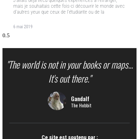
J’avais déjà vécu quelques expériences à l’étranger,
mais je souhaitais cette fois-ci découvrir le monde avec
d’autres yeux que ceux de l’étudiante ou de la
6 mai 2019
"The world is not in your books or maps...
It's out there."
Gandalf
The Hobbit
Ce site est soutenu par :