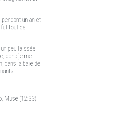
e pendant un an et
 fut tout de
s un peu laissée
ne, donc je me
, dans la baie de
nnants.
éo, Muse (12:33)