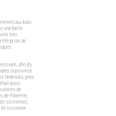
otamment aux bals
is une belle
ille très
a été prise de
siques
stivals, afin d’y
 dans la province
es Nebrodis, près
était aussi
pulaires de
ès de Palerme,
te sicilienne),
 et sicilienne.