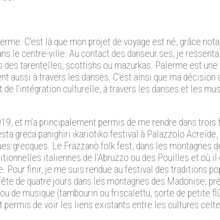
 Palerme. C’est là que mon projet de voyage est né, grâce n
dans le centre-ville. Au contact des danseur.ses, je ressenta
s des tarentelles, scottishs ou mazurkas. Palerme est une v
nt aussi à travers les danses. C’est ainsi que ma décision 
et de l’intégration culturelle, à travers les danses et les mu
019, et m’a principalement permis de me rendre dans trois fe
sta greca panighiri ikariotiko festival à Palazzolo Acreide,
ues grecques. Le Frazzanò folk fest, dans les montagnes d
ionnelles italiennes de l’Abruzzo ou des Pouilles et où il 
 Pour finir, je me suis rendue au festival des traditions po
 fête de quatre jours dans les montagnes des Madonise, pr
u de musique (tambourin ou friscalettu, sorte de petite flû
permis de voir les liens existants entre les cultures celte