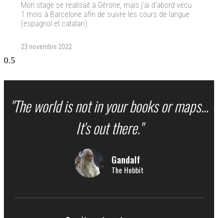
Mon stage se réalisait à Gérone, mais j’ai d’abord vécu
1 mois à Barcelone afin de suivre les cours de langue
(espagnol et catalan).
23 novembre 2022
"The world is not in your books or maps...
It's out there."
Gandalf
The Hobbit