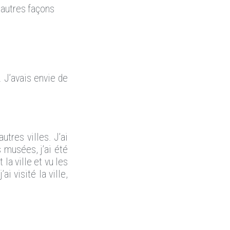
d’autres façons
. J’avais envie de
tres villes. J’ai
s musées, j’ai été
la ville et vu les
i visité la ville,